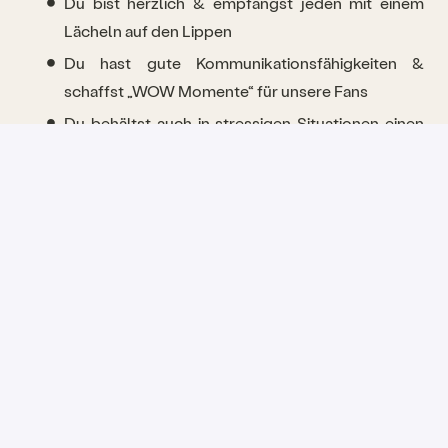
Du bist herzlich & empfängst jeden mit einem
Lächeln auf den Lippen
Du hast gute Kommunikationsfähigkeiten &
schaffst „WOW Momente“ für unsere Fans
Du behältst auch in stressigen Situationen einen
kühlen Kopf & kannst Prioritäten setzen
Du bist zuverlässig, flexibel & lässt Dein Team nie
im Stich
Du kommunizierst mit unseren Fans &
Mitarbeitenden in gutem Deutsch
Du konntest nicht aufhören zu lesen & dachtest Dir
immer: „Erzähl mir mehr!“? Dann bewirb Dich jetzt &
tausche Dich mit unserem Recruiting Team im Detail
zur Stelle aus & werde bereits bald Teil unseres
Teams! Wir können es kaum erwarten Dich
kennenzulernen.