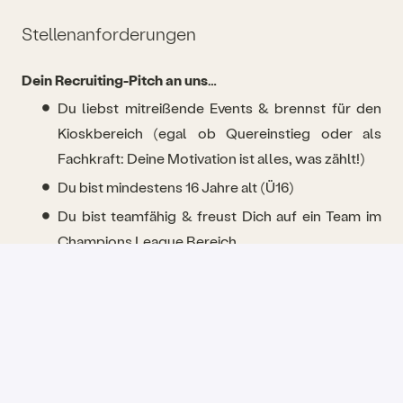
Stellenanforderungen
Dein Recruiting-Pitch an uns…
Du liebst mitreißende Events & brennst für den
Kioskbereich (egal ob Quereinstieg oder als
Fachkraft: Deine Motivation ist alles, was zählt!)
Du bist mindestens 16 Jahre alt (Ü16)
Du bist teamfähig & freust Dich auf ein Team im
Champions League Bereich
Du bist herzlich & empfängst jeden mit einem
Lächeln auf den Lippen
Du hast gute Kommunikationsfähigkeiten &
schaffst „WOW Momente“ für unsere Fans
Du behältst auch in stressigen Situationen einen