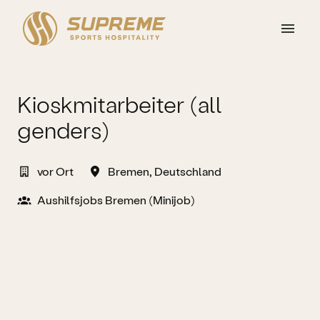
Zum
Inhalt
Startseite
springen
Kioskmitarbeiter (all
genders)
vor Ort
Bremen
,
Deutschland
Aushilfsjobs Bremen (Minijob)